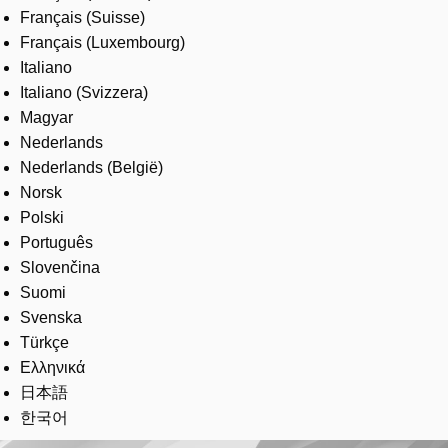
Français (Suisse)
Français (Luxembourg)
Italiano
Italiano (Svizzera)
Magyar
Nederlands
Nederlands (België)
Norsk
Polski
Português
Slovenčina
Suomi
Svenska
Türkçe
Ελληνικά
日本語
한국어