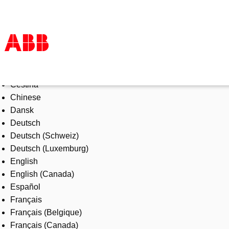
Select Language
Products & Solutions
Čeština
Industries
Chinese
Services
Dansk
About us
Deutsch
Where to buy
Deutsch (Schweiz)
Contact us
Deutsch (Luxemburg)
Careers
English
English (Canada)
Español
Français
Français (Belgique)
Français (Canada)