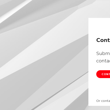
Cont
Submi
conta
CONT
Or cont