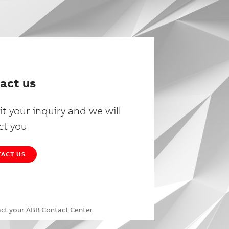
act us
t your inquiry and we will
ct you
ACT US
act your
ABB Contact Center