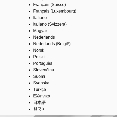
Français (Suisse)
Français (Luxembourg)
Italiano
Italiano (Svizzera)
Magyar
Nederlands
Nederlands (België)
Norsk
Polski
Português
Slovenčina
Suomi
Svenska
Türkçe
Ελληνικά
日本語
한국어