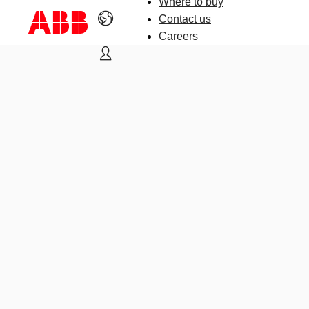
Where to buy
Contact us
Careers