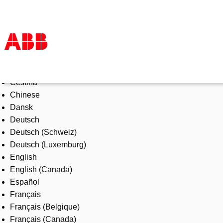
Select Language
Products & Solutions
Čeština
Industries
Chinese
Services
Dansk
About us
Deutsch
Where to buy
Deutsch (Schweiz)
Contact us
Deutsch (Luxemburg)
Careers
English
English (Canada)
Español
Français
Français (Belgique)
Français (Canada)