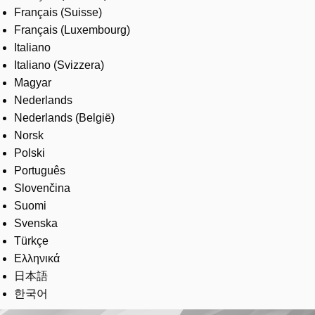
Français (Suisse)
Français (Luxembourg)
Italiano
Italiano (Svizzera)
Magyar
Nederlands
Nederlands (België)
Norsk
Polski
Português
Slovenčina
Suomi
Svenska
Türkçe
Ελληνικά
日本語
한국어