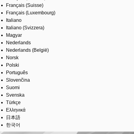
Français (Suisse)
Français (Luxembourg)
Italiano
Italiano (Svizzera)
Magyar
Nederlands
Nederlands (België)
Norsk
Polski
Português
Slovenčina
Suomi
Svenska
Türkçe
Ελληνικά
日本語
한국어