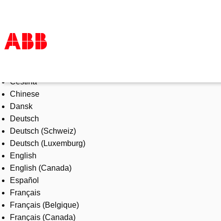
Select Language
Products & Solutions
Čeština
Industries
Chinese
Services
Dansk
About us
Deutsch
Where to buy
Deutsch (Schweiz)
Contact us
Deutsch (Luxemburg)
Careers
English
English (Canada)
Español
Français
Français (Belgique)
Français (Canada)