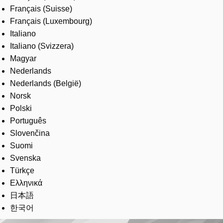
Français (Suisse)
Français (Luxembourg)
Italiano
Italiano (Svizzera)
Magyar
Nederlands
Nederlands (België)
Norsk
Polski
Português
Slovenčina
Suomi
Svenska
Türkçe
Ελληνικά
日本語
한국어