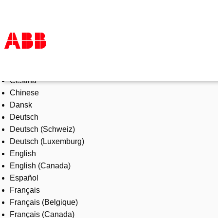
Select Language
Products & Solutions
Čeština
Industries
Chinese
Services
Dansk
About us
Deutsch
Where to buy
Deutsch (Schweiz)
Contact us
Deutsch (Luxemburg)
Careers
English
English (Canada)
Español
Français
Français (Belgique)
Français (Canada)