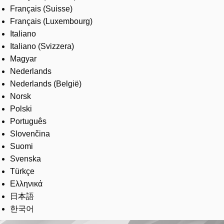
Français (Suisse)
Français (Luxembourg)
Italiano
Italiano (Svizzera)
Magyar
Nederlands
Nederlands (België)
Norsk
Polski
Português
Slovenčina
Suomi
Svenska
Türkçe
Ελληνικά
日本語
한국어