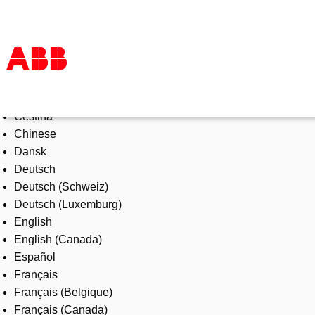
Select Language
Products & Solutions
Čeština
Industries
Chinese
Services
Dansk
About us
Deutsch
Where to buy
Deutsch (Schweiz)
Contact us
Deutsch (Luxemburg)
Careers
English
English (Canada)
Español
Français
Français (Belgique)
Français (Canada)