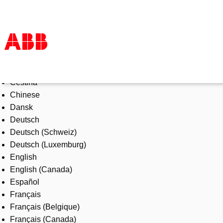
Select Language
Products & Solutions
Čeština
Industries
Chinese
Services
Dansk
About us
Deutsch
Where to buy
Deutsch (Schweiz)
Contact us
Deutsch (Luxemburg)
Careers
English
English (Canada)
Español
Français
Français (Belgique)
Français (Canada)