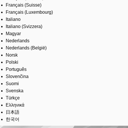
Français (Suisse)
Français (Luxembourg)
Italiano
Italiano (Svizzera)
Magyar
Nederlands
Nederlands (België)
Norsk
Polski
Português
Slovenčina
Suomi
Svenska
Türkçe
Ελληνικά
日本語
한국어