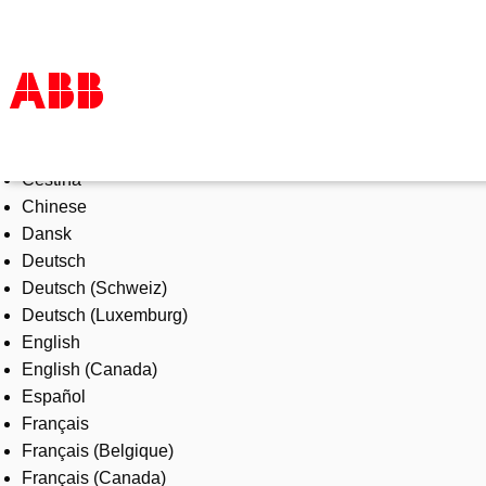
Select Language
Products & Solutions
Čeština
Industries
Chinese
Services
Dansk
About us
Deutsch
Where to buy
Deutsch (Schweiz)
Contact us
Deutsch (Luxemburg)
Careers
English
English (Canada)
Español
Français
Français (Belgique)
Français (Canada)