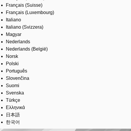
Français (Suisse)
Français (Luxembourg)
Italiano
Italiano (Svizzera)
Magyar
Nederlands
Nederlands (België)
Norsk
Polski
Português
Slovenčina
Suomi
Svenska
Türkçe
Ελληνικά
日本語
한국어