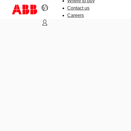
Where to buy
Contact us
Careers