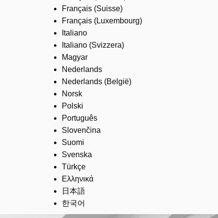
Français (Suisse)
Français (Luxembourg)
Italiano
Italiano (Svizzera)
Magyar
Nederlands
Nederlands (België)
Norsk
Polski
Português
Slovenčina
Suomi
Svenska
Türkçe
Ελληνικά
日本語
한국어