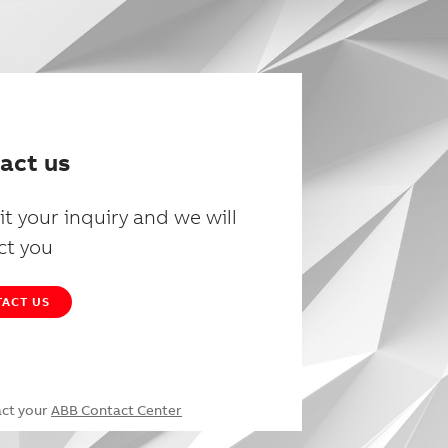
act us
t your inquiry and we will
ct you
ACT US
act your
ABB Contact Center