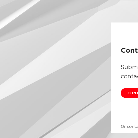
Cont
Submi
conta
CONT
Or cont