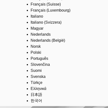
Français (Suisse)
Français (Luxembourg)
Italiano
Italiano (Svizzera)
Magyar
Nederlands
Nederlands (België)
Norsk
Polski
Português
Slovenčina
Suomi
Svenska
Türkçe
Ελληνικά
日本語
한국어