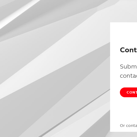
Cont
Submi
conta
CONT
Or cont