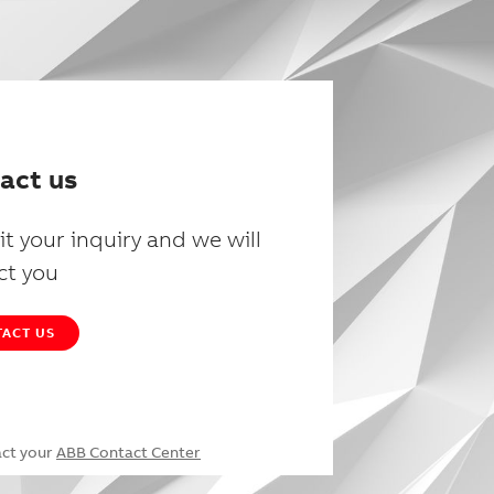
act us
t your inquiry and we will
ct you
ACT US
act your
ABB Contact Center