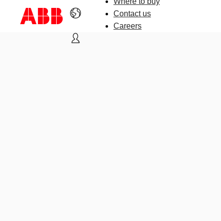
Where to buy
Contact us
Careers