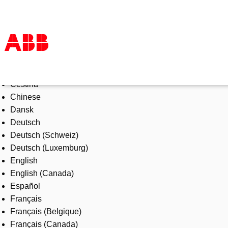
Select Language
Products & Solutions
Čeština
Industries
Chinese
Services
Dansk
About us
Deutsch
Where to buy
Deutsch (Schweiz)
Contact us
Deutsch (Luxemburg)
Careers
English
English (Canada)
Español
Français
Français (Belgique)
Français (Canada)