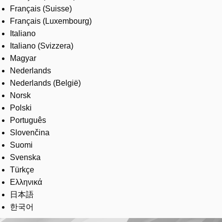
Français (Suisse)
Français (Luxembourg)
Italiano
Italiano (Svizzera)
Magyar
Nederlands
Nederlands (België)
Norsk
Polski
Português
Slovenčina
Suomi
Svenska
Türkçe
Ελληνικά
日本語
한국어