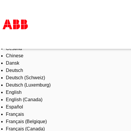
Select Language
Products & Solutions
Čeština
Industries
Chinese
Services
Dansk
About us
Deutsch
Where to buy
Deutsch (Schweiz)
Contact us
Deutsch (Luxemburg)
Careers
English
English (Canada)
Español
Français
Français (Belgique)
Français (Canada)