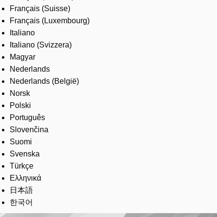
Français (Suisse)
Français (Luxembourg)
Italiano
Italiano (Svizzera)
Magyar
Nederlands
Nederlands (België)
Norsk
Polski
Português
Slovenčina
Suomi
Svenska
Türkçe
Ελληνικά
日本語
한국어