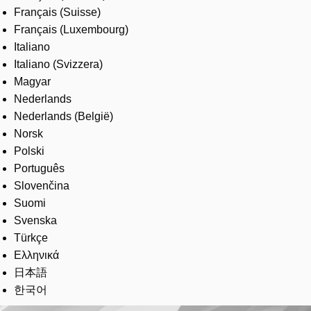
Français (Suisse)
Français (Luxembourg)
Italiano
Italiano (Svizzera)
Magyar
Nederlands
Nederlands (België)
Norsk
Polski
Português
Slovenčina
Suomi
Svenska
Türkçe
Ελληνικά
日本語
한국어