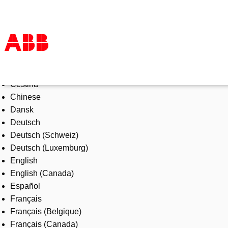
Select Language
Products & Solutions
Čeština
Industries
Chinese
Services
Dansk
About us
Deutsch
Where to buy
Deutsch (Schweiz)
Contact us
Deutsch (Luxemburg)
Careers
English
English (Canada)
Español
Français
Français (Belgique)
Français (Canada)