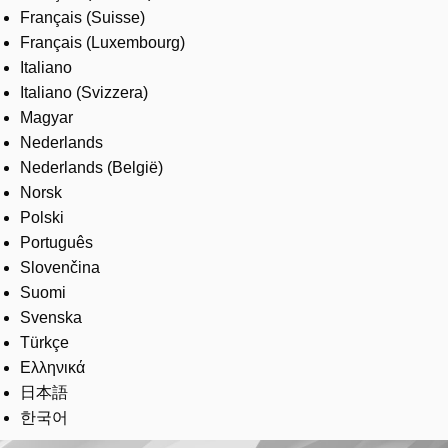
Français (Suisse)
Français (Luxembourg)
Italiano
Italiano (Svizzera)
Magyar
Nederlands
Nederlands (België)
Norsk
Polski
Português
Slovenčina
Suomi
Svenska
Türkçe
Ελληνικά
日本語
한국어