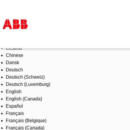
Select Language
Products & Solutions
Čeština
Industries
Chinese
Services
Dansk
About us
Deutsch
Where to buy
Deutsch (Schweiz)
Contact us
Deutsch (Luxemburg)
Careers
English
English (Canada)
Español
Français
Français (Belgique)
Français (Canada)