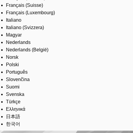
Français (Suisse)
Français (Luxembourg)
Italiano
Italiano (Svizzera)
Magyar
Nederlands
Nederlands (België)
Norsk
Polski
Português
Slovenčina
Suomi
Svenska
Türkçe
Ελληνικά
日本語
한국어