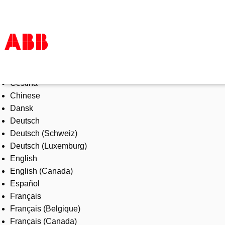
Select Language
Products & Solutions
Čeština
Industries
Chinese
Services
Dansk
About us
Deutsch
Where to buy
Deutsch (Schweiz)
Contact us
Deutsch (Luxemburg)
Careers
English
English (Canada)
Español
Français
Français (Belgique)
Français (Canada)