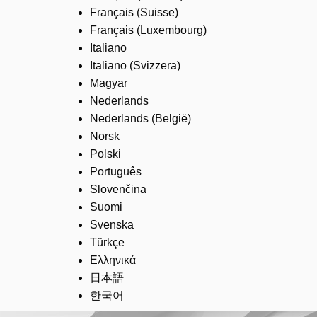
Français (Suisse)
Français (Luxembourg)
Italiano
Italiano (Svizzera)
Magyar
Nederlands
Nederlands (België)
Norsk
Polski
Português
Slovenčina
Suomi
Svenska
Türkçe
Ελληνικά
日本語
한국어