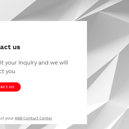
act us
t your inquiry and we will
ct you
ACT US
act your
ABB Contact Center