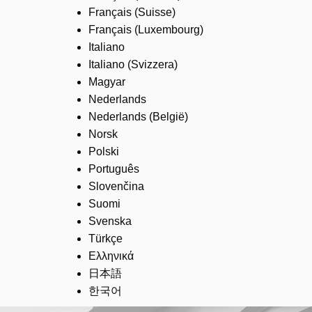
Français (Suisse)
Français (Luxembourg)
Italiano
Italiano (Svizzera)
Magyar
Nederlands
Nederlands (België)
Norsk
Polski
Português
Slovenčina
Suomi
Svenska
Türkçe
Ελληνικά
日本語
한국어