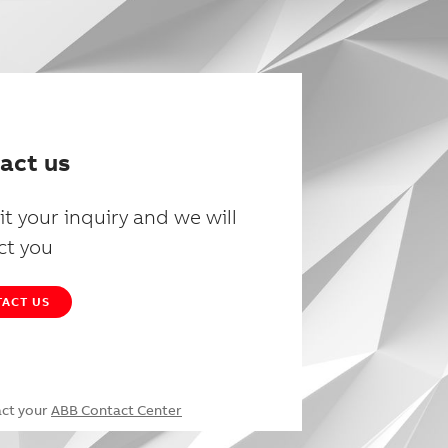
act us
t your inquiry and we will
ct you
ACT US
act your
ABB Contact Center