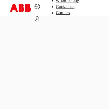
Where to buy
Contact us
Careers