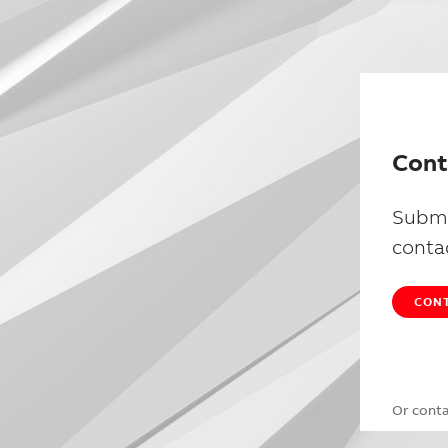
Cont
Submi
conta
CONT
Or cont