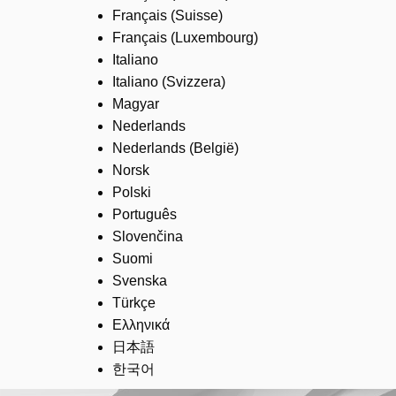
Français (Suisse)
Français (Luxembourg)
Italiano
Italiano (Svizzera)
Magyar
Nederlands
Nederlands (België)
Norsk
Polski
Português
Slovenčina
Suomi
Svenska
Türkçe
Ελληνικά
日本語
한국어