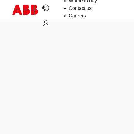
Where to buy
Contact us
Careers