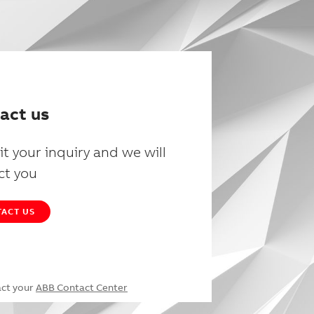
act us
t your inquiry and we will
ct you
ACT US
act your
ABB Contact Center