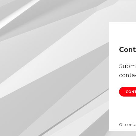
Cont
Submi
conta
CONT
Or cont