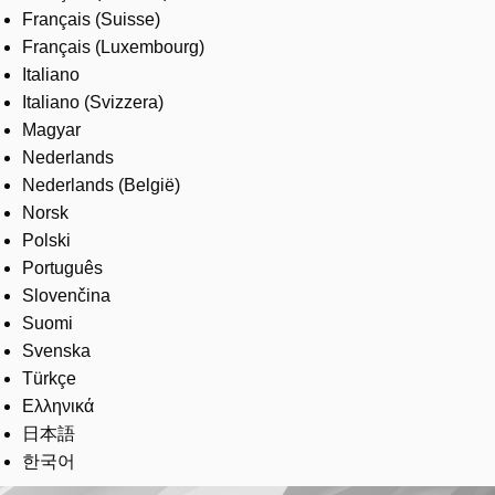
Français (Suisse)
Français (Luxembourg)
Italiano
Italiano (Svizzera)
Magyar
Nederlands
Nederlands (België)
Norsk
Polski
Português
Slovenčina
Suomi
Svenska
Türkçe
Ελληνικά
日本語
한국어