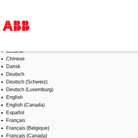
Select Language
Products & Solutions
Čeština
Industries
Chinese
Services
Dansk
About us
Deutsch
Where to buy
Deutsch (Schweiz)
Contact us
Deutsch (Luxemburg)
Careers
English
English (Canada)
Español
Français
Français (Belgique)
Français (Canada)