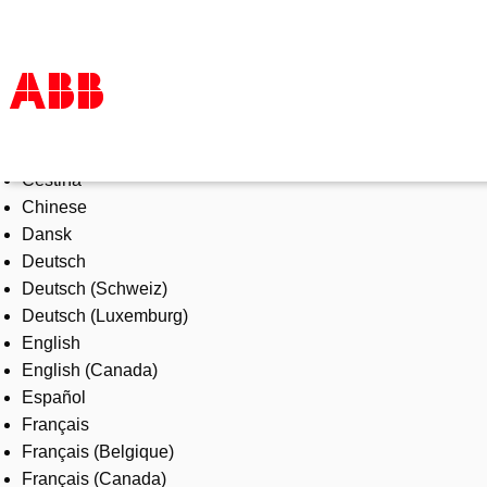
Select Language
Products & Solutions
Čeština
Industries
Chinese
Services
Dansk
About us
Deutsch
Where to buy
Deutsch (Schweiz)
Contact us
Deutsch (Luxemburg)
Careers
English
English (Canada)
Español
Français
Français (Belgique)
Français (Canada)