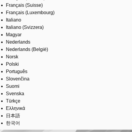
Français (Suisse)
Français (Luxembourg)
Italiano
Italiano (Svizzera)
Magyar
Nederlands
Nederlands (België)
Norsk
Polski
Português
Slovenčina
Suomi
Svenska
Türkçe
Ελληνικά
日本語
한국어