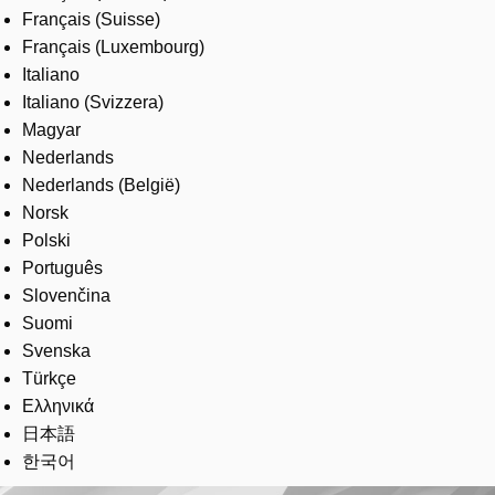
Français (Suisse)
Français (Luxembourg)
Italiano
Italiano (Svizzera)
Magyar
Nederlands
Nederlands (België)
Norsk
Polski
Português
Slovenčina
Suomi
Svenska
Türkçe
Ελληνικά
日本語
한국어