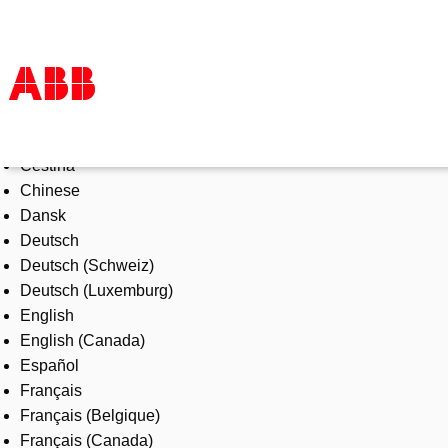
Select Language
Products & Solutions
Čeština
Industries
Chinese
Services
Dansk
About us
Deutsch
Where to buy
Deutsch (Schweiz)
Contact us
Deutsch (Luxemburg)
Careers
English
English (Canada)
Español
Français
Français (Belgique)
Français (Canada)