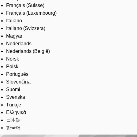
Français (Suisse)
Français (Luxembourg)
Italiano
Italiano (Svizzera)
Magyar
Nederlands
Nederlands (België)
Norsk
Polski
Português
Slovenčina
Suomi
Svenska
Türkçe
Ελληνικά
日本語
한국어