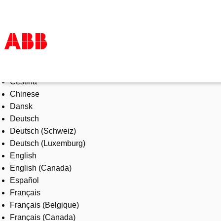
Select Language
Products & Solutions
Čeština
Industries
Chinese
Services
Dansk
About us
Deutsch
Where to buy
Deutsch (Schweiz)
Contact us
Deutsch (Luxemburg)
Careers
English
English (Canada)
Español
Français
Français (Belgique)
Français (Canada)