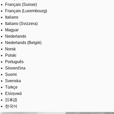
Français (Suisse)
Français (Luxembourg)
Italiano
Italiano (Svizzera)
Magyar
Nederlands
Nederlands (België)
Norsk
Polski
Português
Slovenčina
Suomi
Svenska
Türkçe
Ελληνικά
日本語
한국어