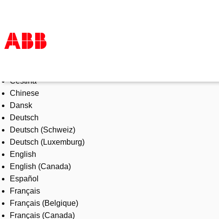
Select Language
Products & Solutions
Čeština
Industries
Chinese
Services
Dansk
About us
Deutsch
Where to buy
Deutsch (Schweiz)
Contact us
Deutsch (Luxemburg)
Careers
English
English (Canada)
Español
Français
Français (Belgique)
Français (Canada)