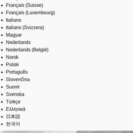
Français (Suisse)
Français (Luxembourg)
Italiano
Italiano (Svizzera)
Magyar
Nederlands
Nederlands (België)
Norsk
Polski
Português
Slovenčina
Suomi
Svenska
Türkçe
Ελληνικά
日本語
한국어