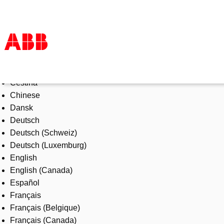
Select Language
Products & Solutions
Čeština
Industries
Chinese
Services
Dansk
About us
Deutsch
Where to buy
Deutsch (Schweiz)
Contact us
Deutsch (Luxemburg)
Careers
English
English (Canada)
Español
Français
Français (Belgique)
Français (Canada)