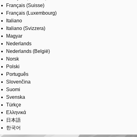
Français (Suisse)
Français (Luxembourg)
Italiano
Italiano (Svizzera)
Magyar
Nederlands
Nederlands (België)
Norsk
Polski
Português
Slovenčina
Suomi
Svenska
Türkçe
Ελληνικά
日本語
한국어