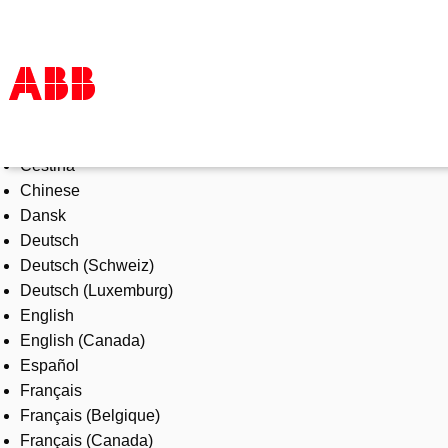
Select Language
Products & Solutions
Čeština
Industries
Chinese
Services
Dansk
About us
Deutsch
Where to buy
Deutsch (Schweiz)
Contact us
Deutsch (Luxemburg)
Careers
English
English (Canada)
Español
Français
Français (Belgique)
Français (Canada)