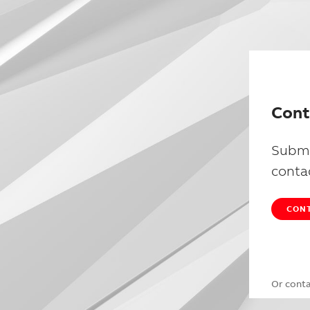
Cont
Submi
conta
CONT
Or cont