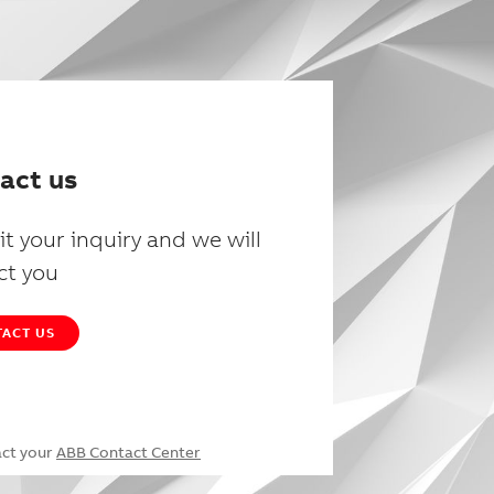
act us
t your inquiry and we will
ct you
ACT US
act your
ABB Contact Center