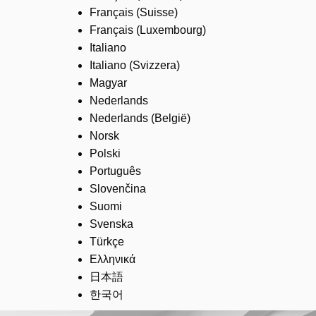
Français (Suisse)
Français (Luxembourg)
Italiano
Italiano (Svizzera)
Magyar
Nederlands
Nederlands (België)
Norsk
Polski
Português
Slovenčina
Suomi
Svenska
Türkçe
Ελληνικά
日本語
한국어