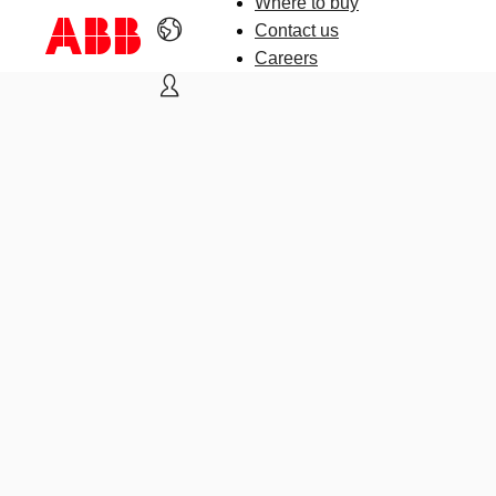
Where to buy
Contact us
Careers