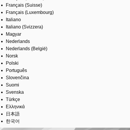
Français (Suisse)
Français (Luxembourg)
Italiano
Italiano (Svizzera)
Magyar
Nederlands
Nederlands (België)
Norsk
Polski
Português
Slovenčina
Suomi
Svenska
Türkçe
Ελληνικά
日本語
한국어