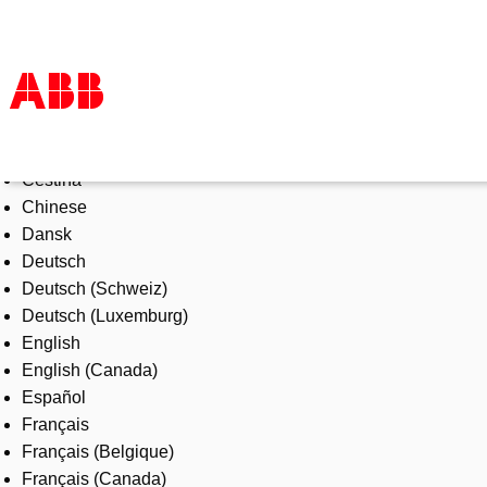
Select Language
Products & Solutions
Čeština
Industries
Chinese
Services
Dansk
About us
Deutsch
Where to buy
Deutsch (Schweiz)
Contact us
Deutsch (Luxemburg)
Careers
English
English (Canada)
Español
Français
Français (Belgique)
Français (Canada)