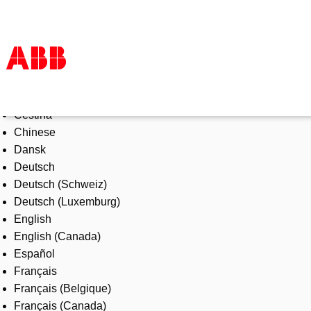
Select Language
Products & Solutions
Čeština
Industries
Chinese
Services
Dansk
About us
Deutsch
Where to buy
Deutsch (Schweiz)
Contact us
Deutsch (Luxemburg)
Careers
English
English (Canada)
Español
Français
Français (Belgique)
Français (Canada)