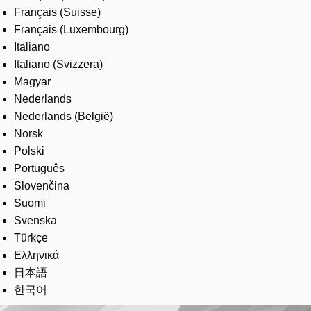
Français (Suisse)
Français (Luxembourg)
Italiano
Italiano (Svizzera)
Magyar
Nederlands
Nederlands (België)
Norsk
Polski
Português
Slovenčina
Suomi
Svenska
Türkçe
Ελληνικά
日本語
한국어