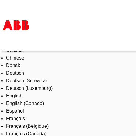
Select Language
Products & Solutions
Čeština
Industries
Chinese
Services
Dansk
About us
Deutsch
Where to buy
Deutsch (Schweiz)
Contact us
Deutsch (Luxemburg)
Careers
English
English (Canada)
Español
Français
Français (Belgique)
Français (Canada)