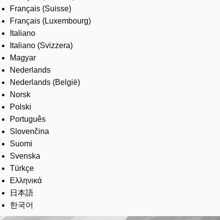
Français (Suisse)
Français (Luxembourg)
Italiano
Italiano (Svizzera)
Magyar
Nederlands
Nederlands (België)
Norsk
Polski
Português
Slovenčina
Suomi
Svenska
Türkçe
Ελληνικά
日本語
한국어