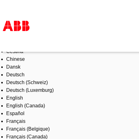
Select Language
Products & Solutions
Čeština
Industries
Chinese
Services
Dansk
About us
Deutsch
Where to buy
Deutsch (Schweiz)
Contact us
Deutsch (Luxemburg)
Careers
English
English (Canada)
Español
Français
Français (Belgique)
Français (Canada)