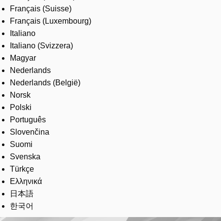
Français (Suisse)
Français (Luxembourg)
Italiano
Italiano (Svizzera)
Magyar
Nederlands
Nederlands (België)
Norsk
Polski
Português
Slovenčina
Suomi
Svenska
Türkçe
Ελληνικά
日本語
한국어