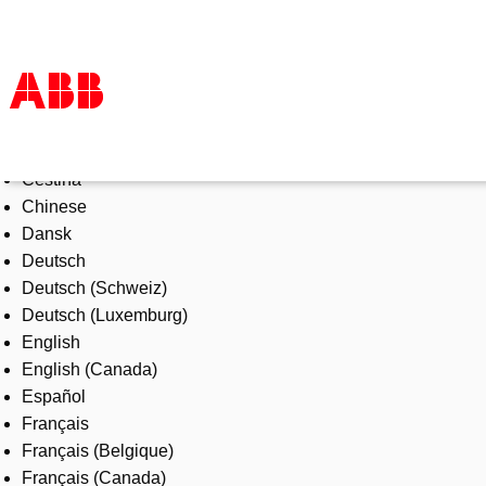
Select Language
Products & Solutions
Čeština
Industries
Chinese
Services
Dansk
About us
Deutsch
Where to buy
Deutsch (Schweiz)
Contact us
Deutsch (Luxemburg)
Careers
English
English (Canada)
Español
Français
Français (Belgique)
Français (Canada)