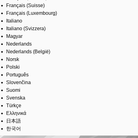
Français (Suisse)
Français (Luxembourg)
Italiano
Italiano (Svizzera)
Magyar
Nederlands
Nederlands (België)
Norsk
Polski
Português
Slovenčina
Suomi
Svenska
Türkçe
Ελληνικά
日本語
한국어