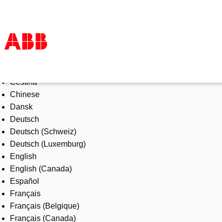
Select Language
Products & Solutions
Čeština
Industries
Chinese
Services
Dansk
About us
Deutsch
Where to buy
Deutsch (Schweiz)
Contact us
Deutsch (Luxemburg)
Careers
English
English (Canada)
Español
Français
Français (Belgique)
Français (Canada)