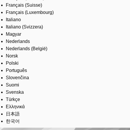
Français (Suisse)
Français (Luxembourg)
Italiano
Italiano (Svizzera)
Magyar
Nederlands
Nederlands (België)
Norsk
Polski
Português
Slovenčina
Suomi
Svenska
Türkçe
Ελληνικά
日本語
한국어