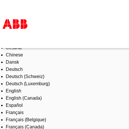
Select Language
Products & Solutions
Čeština
Industries
Chinese
Services
Dansk
About us
Deutsch
Where to buy
Deutsch (Schweiz)
Contact us
Deutsch (Luxemburg)
Careers
English
English (Canada)
Español
Français
Français (Belgique)
Français (Canada)