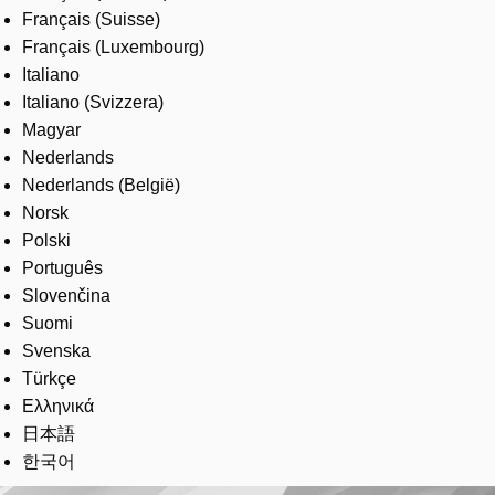
Français (Suisse)
Français (Luxembourg)
Italiano
Italiano (Svizzera)
Magyar
Nederlands
Nederlands (België)
Norsk
Polski
Português
Slovenčina
Suomi
Svenska
Türkçe
Ελληνικά
日本語
한국어