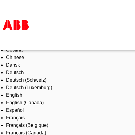
Select Language
Products & Solutions
Čeština
Industries
Chinese
Services
Dansk
About us
Deutsch
Where to buy
Deutsch (Schweiz)
Contact us
Deutsch (Luxemburg)
Careers
English
English (Canada)
Español
Français
Français (Belgique)
Français (Canada)