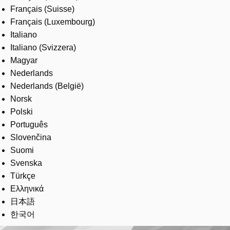
Français (Suisse)
Français (Luxembourg)
Italiano
Italiano (Svizzera)
Magyar
Nederlands
Nederlands (België)
Norsk
Polski
Português
Slovenčina
Suomi
Svenska
Türkçe
Ελληνικά
日本語
한국어