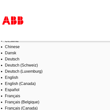
Select Language
Products & Solutions
Čeština
Industries
Chinese
Services
Dansk
About us
Deutsch
Where to buy
Deutsch (Schweiz)
Contact us
Deutsch (Luxemburg)
Careers
English
English (Canada)
Español
Français
Français (Belgique)
Français (Canada)