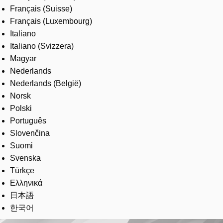
Français (Suisse)
Français (Luxembourg)
Italiano
Italiano (Svizzera)
Magyar
Nederlands
Nederlands (België)
Norsk
Polski
Português
Slovenčina
Suomi
Svenska
Türkçe
Ελληνικά
日本語
한국어