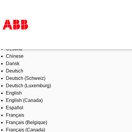
Select Language
Products & Solutions
Čeština
Industries
Chinese
Services
Dansk
About us
Deutsch
Where to buy
Deutsch (Schweiz)
Contact us
Deutsch (Luxemburg)
Careers
English
English (Canada)
Español
Français
Français (Belgique)
Français (Canada)