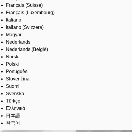
Français (Suisse)
Français (Luxembourg)
Italiano
Italiano (Svizzera)
Magyar
Nederlands
Nederlands (België)
Norsk
Polski
Português
Slovenčina
Suomi
Svenska
Türkçe
Ελληνικά
日本語
한국어