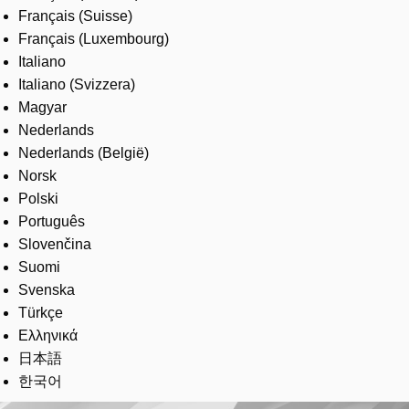
Français (Suisse)
Français (Luxembourg)
Italiano
Italiano (Svizzera)
Magyar
Nederlands
Nederlands (België)
Norsk
Polski
Português
Slovenčina
Suomi
Svenska
Türkçe
Ελληνικά
日本語
한국어