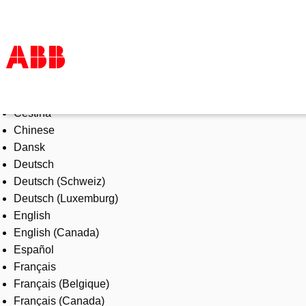
Select Language
Products & Solutions
Čeština
Industries
Chinese
Services
Dansk
About us
Deutsch
Where to buy
Deutsch (Schweiz)
Contact us
Deutsch (Luxemburg)
Careers
English
English (Canada)
Español
Français
Français (Belgique)
Français (Canada)