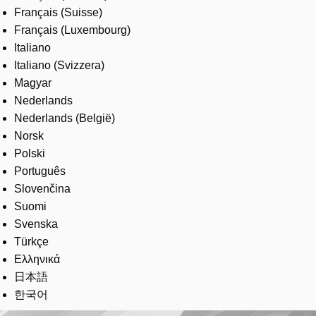
Français (Suisse)
Français (Luxembourg)
Italiano
Italiano (Svizzera)
Magyar
Nederlands
Nederlands (België)
Norsk
Polski
Português
Slovenčina
Suomi
Svenska
Türkçe
Ελληνικά
日本語
한국어