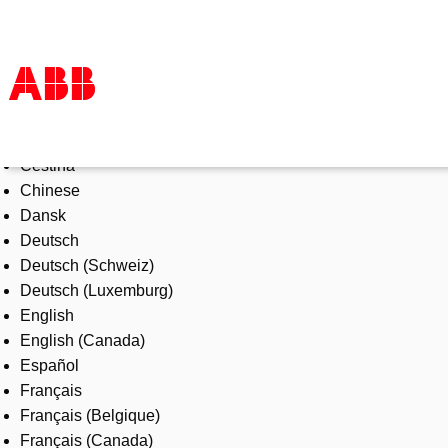
Select Language
Products & Solutions
Čeština
Industries
Chinese
Services
Dansk
About us
Deutsch
Where to buy
Deutsch (Schweiz)
Contact us
Deutsch (Luxemburg)
Careers
English
English (Canada)
Español
Français
Français (Belgique)
Français (Canada)