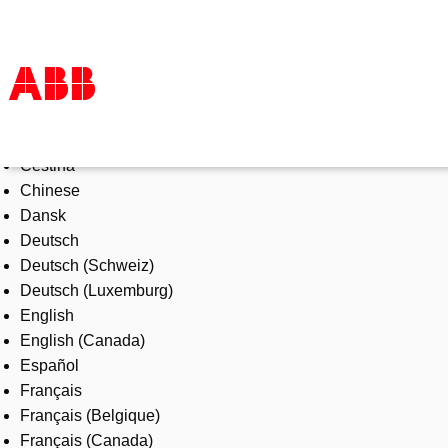
Select Language
Products & Solutions
Čeština
Industries
Chinese
Services
Dansk
About us
Deutsch
Where to buy
Deutsch (Schweiz)
Contact us
Deutsch (Luxemburg)
Careers
English
English (Canada)
Español
Français
Français (Belgique)
Français (Canada)