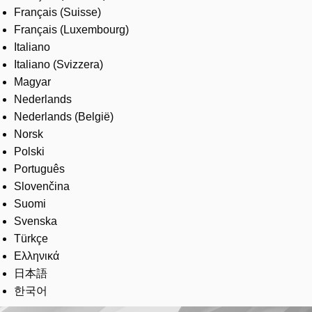
Français (Suisse)
Français (Luxembourg)
Italiano
Italiano (Svizzera)
Magyar
Nederlands
Nederlands (België)
Norsk
Polski
Português
Slovenčina
Suomi
Svenska
Türkçe
Ελληνικά
日本語
한국어