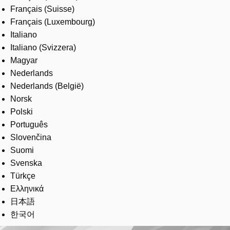
Français (Suisse)
Français (Luxembourg)
Italiano
Italiano (Svizzera)
Magyar
Nederlands
Nederlands (België)
Norsk
Polski
Português
Slovenčina
Suomi
Svenska
Türkçe
Ελληνικά
日本語
한국어