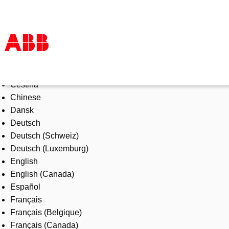
Select Language
Products & Solutions
Čeština
Industries
Chinese
Services
Dansk
About us
Deutsch
Where to buy
Deutsch (Schweiz)
Contact us
Deutsch (Luxemburg)
Careers
English
English (Canada)
Español
Français
Français (Belgique)
Français (Canada)