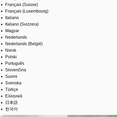
Français (Suisse)
Français (Luxembourg)
Italiano
Italiano (Svizzera)
Magyar
Nederlands
Nederlands (België)
Norsk
Polski
Português
Slovenčina
Suomi
Svenska
Türkçe
Ελληνικά
日本語
한국어