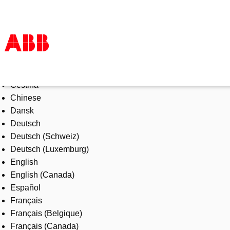
Select Language
Products & Solutions
Čeština
Industries
Chinese
Services
Dansk
About us
Deutsch
Where to buy
Deutsch (Schweiz)
Contact us
Deutsch (Luxemburg)
Careers
English
English (Canada)
Español
Français
Français (Belgique)
Français (Canada)