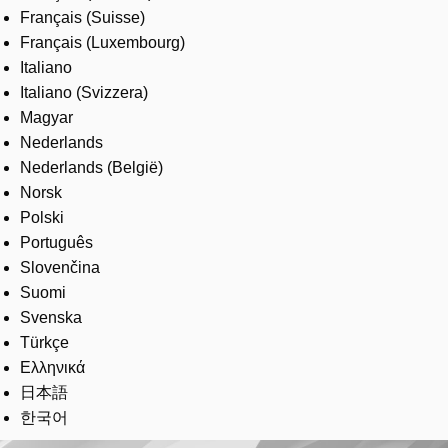
Français (Suisse)
Français (Luxembourg)
Italiano
Italiano (Svizzera)
Magyar
Nederlands
Nederlands (België)
Norsk
Polski
Português
Slovenčina
Suomi
Svenska
Türkçe
Ελληνικά
日本語
한국어