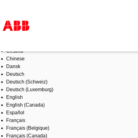
Select Language
Products & Solutions
Čeština
Industries
Chinese
Services
Dansk
About us
Deutsch
Where to buy
Deutsch (Schweiz)
Contact us
Deutsch (Luxemburg)
Careers
English
English (Canada)
Español
Français
Français (Belgique)
Français (Canada)