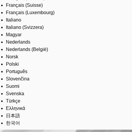
Français (Suisse)
Français (Luxembourg)
Italiano
Italiano (Svizzera)
Magyar
Nederlands
Nederlands (België)
Norsk
Polski
Português
Slovenčina
Suomi
Svenska
Türkçe
Ελληνικά
日本語
한국어