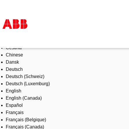
Select Language
Products & Solutions
Čeština
Industries
Chinese
Services
Dansk
About us
Deutsch
Where to buy
Deutsch (Schweiz)
Contact us
Deutsch (Luxemburg)
Careers
English
English (Canada)
Español
Français
Français (Belgique)
Français (Canada)