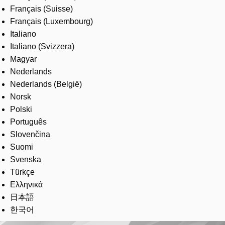
Français (Suisse)
Français (Luxembourg)
Italiano
Italiano (Svizzera)
Magyar
Nederlands
Nederlands (België)
Norsk
Polski
Português
Slovenčina
Suomi
Svenska
Türkçe
Ελληνικά
日本語
한국어