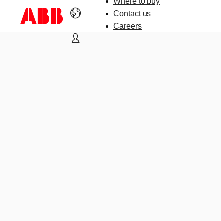
Where to buy
Contact us
Careers