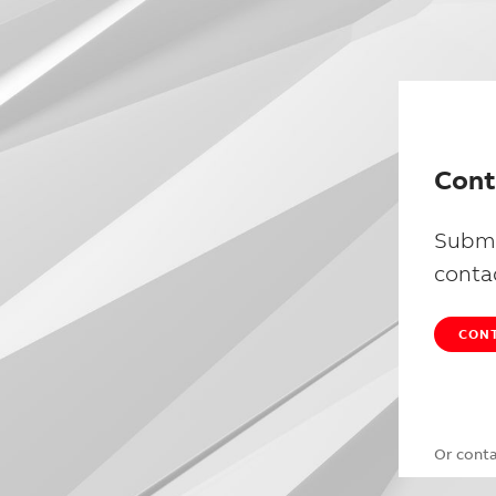
Cont
Submi
conta
CONT
Or cont