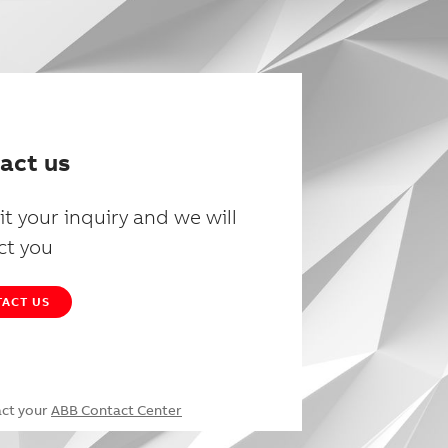
act us
t your inquiry and we will
ct you
ACT US
act your
ABB Contact Center