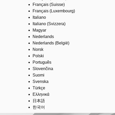
Français (Suisse)
Français (Luxembourg)
Italiano
Italiano (Svizzera)
Magyar
Nederlands
Nederlands (België)
Norsk
Polski
Português
Slovenčina
Suomi
Svenska
Türkçe
Ελληνικά
日本語
한국어