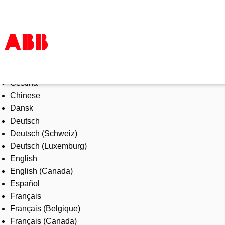
Select Language
Products & Solutions
Čeština
Industries
Chinese
Services
Dansk
About us
Deutsch
Where to buy
Deutsch (Schweiz)
Contact us
Deutsch (Luxemburg)
Careers
English
English (Canada)
Español
Français
Français (Belgique)
Français (Canada)