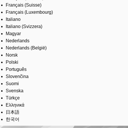
Français (Suisse)
Français (Luxembourg)
Italiano
Italiano (Svizzera)
Magyar
Nederlands
Nederlands (België)
Norsk
Polski
Português
Slovenčina
Suomi
Svenska
Türkçe
Ελληνικά
日本語
한국어