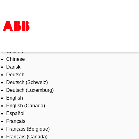
Select Language
Products & Solutions
Čeština
Industries
Chinese
Services
Dansk
About us
Deutsch
Where to buy
Deutsch (Schweiz)
Contact us
Deutsch (Luxemburg)
Careers
English
English (Canada)
Español
Français
Français (Belgique)
Français (Canada)