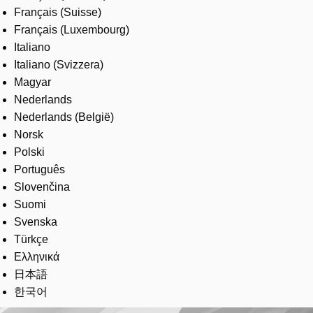
Français (Suisse)
Français (Luxembourg)
Italiano
Italiano (Svizzera)
Magyar
Nederlands
Nederlands (België)
Norsk
Polski
Português
Slovenčina
Suomi
Svenska
Türkçe
Ελληνικά
日本語
한국어