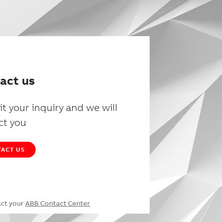
act us
t your inquiry and we will
ct you
ACT US
act your
ABB Contact Center