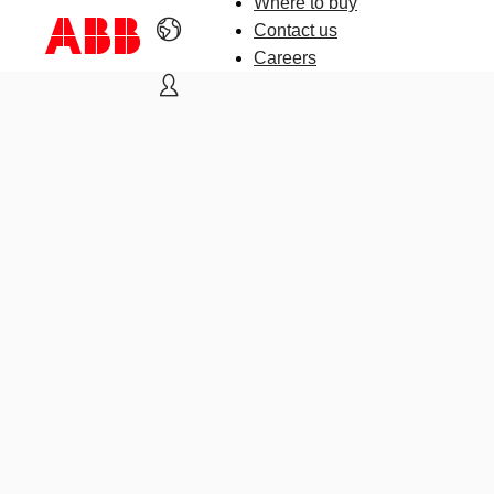
Where to buy
Contact us
Careers