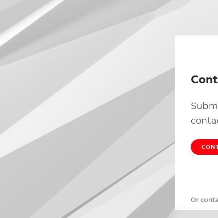
Cont
Submi
conta
CONT
Or cont