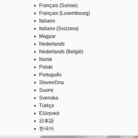
Français (Suisse)
Français (Luxembourg)
Italiano
Italiano (Svizzera)
Magyar
Nederlands
Nederlands (België)
Norsk
Polski
Português
Slovenčina
Suomi
Svenska
Türkçe
Ελληνικά
日本語
한국어