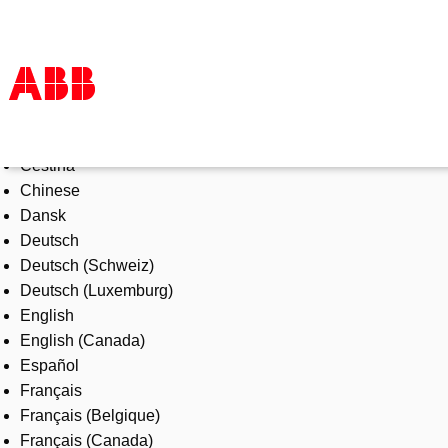
Select Language
Products & Solutions
Čeština
Industries
Chinese
Services
Dansk
About us
Deutsch
Where to buy
Deutsch (Schweiz)
Contact us
Deutsch (Luxemburg)
Careers
English
English (Canada)
Español
Français
Français (Belgique)
Français (Canada)