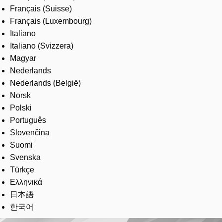
Français (Suisse)
Français (Luxembourg)
Italiano
Italiano (Svizzera)
Magyar
Nederlands
Nederlands (België)
Norsk
Polski
Português
Slovenčina
Suomi
Svenska
Türkçe
Ελληνικά
日本語
한국어