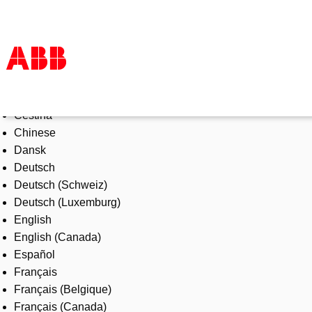
Select Language
Products & Solutions
Čeština
Industries
Chinese
Services
Dansk
About us
Deutsch
Where to buy
Deutsch (Schweiz)
Contact us
Deutsch (Luxemburg)
Careers
English
English (Canada)
Español
Français
Français (Belgique)
Français (Canada)