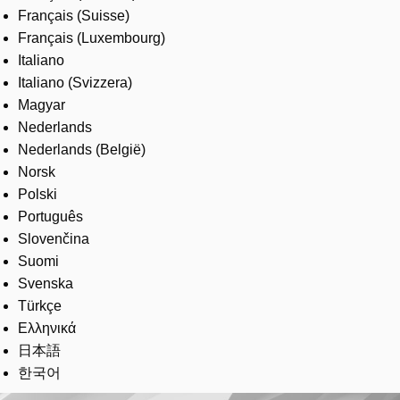
Français (Suisse)
Français (Luxembourg)
Italiano
Italiano (Svizzera)
Magyar
Nederlands
Nederlands (België)
Norsk
Polski
Português
Slovenčina
Suomi
Svenska
Türkçe
Ελληνικά
日本語
한국어